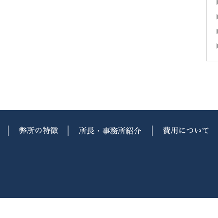
登記の違い
未登録のリスク
弊所の特徴
所長・事務所紹介
opyright © 2017
Hisada Patent & Trademark Office All Rights Reserve